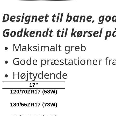
Designet til bane, god
Godkendt til kørsel på
Maksimalt greb
Gode præstationer fra
Højtydende
17"
120/70ZR17 (58W)
180/55ZR17 (73W)