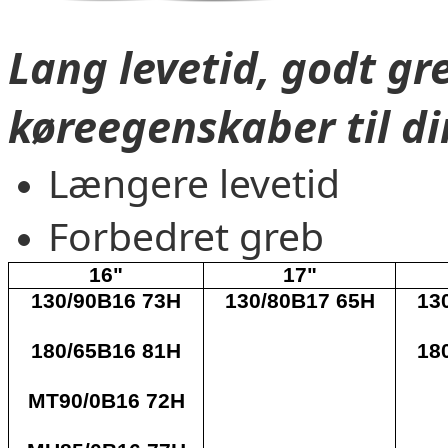
Lang levetid, godt gr
køreegenskaber til di
Længere levetid
Forbedret greb
16"
17"
130/90B16 73H
130/80B17 65H
13
180/65B16 81H
18
MT90/0B16 72H