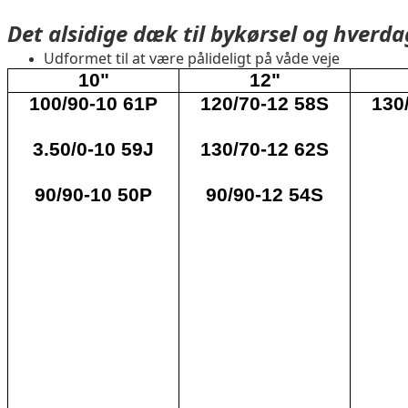
Det alsidige dæk til bykørsel og hverd
Udformet til at være pålideligt på våde veje
10"
12"
100/90-10 61P
120/70-12 58S
130
3.50/0-10 59J
130/70-12 62S
90/90-10 50P
90/90-12 54S